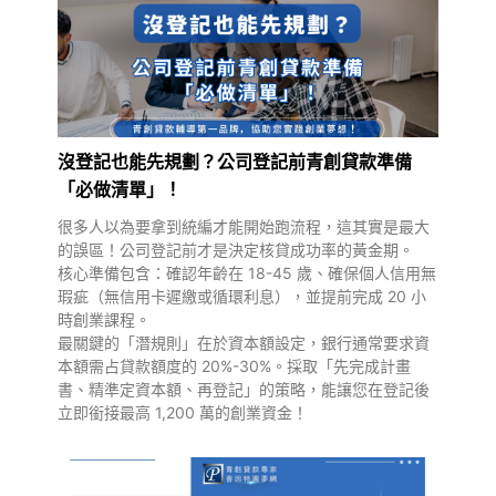
沒登記也能先規劃？公司登記前青創貸款準備
「必做清單」！
很多人以為要拿到統編才能開始跑流程，這其實是最大
的誤區！公司登記前才是決定核貸成功率的黃金期。
核心準備包含：確認年齡在 18-45 歲、確保個人信用無
瑕疵（無信用卡遲繳或循環利息），並提前完成 20 小
時創業課程。
最關鍵的「潛規則」在於資本額設定，銀行通常要求資
本額需占貸款額度的 20%-30%。採取「先完成計畫
書、精準定資本額、再登記」的策略，能讓您在登記後
立即銜接最高 1,200 萬的創業資金！