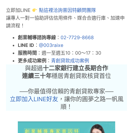
立即加LINE
點這裡洽詢普因特顧問團隊
讓專人一對一協助評估信用條件、媒合合適行庫、加速申
請流程！
創業輔導諮詢專線
：
02-7729-8668
LINE ID
：
@003raixe
服務時間
：週一至週五10：00～17：30
更多成功案例
：
青創貸款成功案例
與超過
十二家銀行建立長期合作
連續三十年
穩居青創貸款核貸首位
──你最值得信賴的青創貸款專家──
立即加入LINE好友
，讓你的圓夢之路一帆風
順！