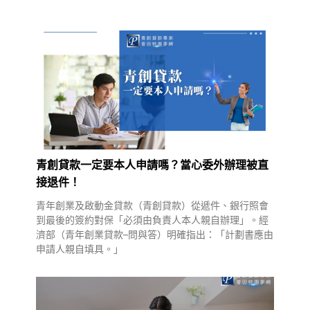
青創貸款一定要本人申請嗎？當心委外辦理被直
接退件！
青年創業及啟動金貸款（青創貸款）從遞件、銀行照會
到最後的簽約對保「必須由負責人本人親自辦理」。經
濟部（青年創業貸款–問與答）明確指出：「計劃書應由
申請人親自填具。」