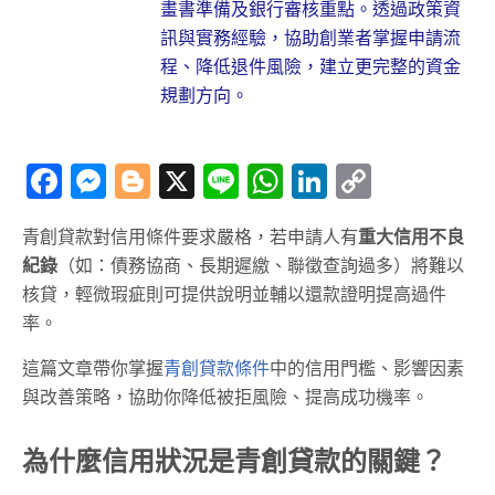
畫書準備及銀行審核重點。透過政策資
訊與實務經驗，協助創業者掌握申請流
程、降低退件風險，建立更完整的資金
規劃方向。
Facebook
Messenger
Blogger
X
Line
WhatsApp
LinkedIn
Copy
Link
青創貸款對信用條件要求嚴格，若申請人有
重大信用不良
紀錄
（如：債務協商、長期遲繳、聯徵查詢過多）將難以
核貸，輕微瑕疵則可提供說明並輔以還款證明提高過件
率。
這篇文章帶你掌握
青創貸款條件
中的信用門檻、影響因素
與改善策略，協助你降低被拒風險、提高成功機率。
為什麼信用狀況是青創貸款的關鍵？