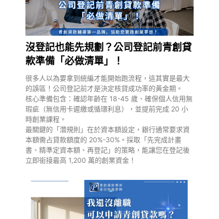
沒登記也能先規劃？公司登記前青創貸
款準備「必做清單」！
很多人以為要拿到統編才能開始跑流程，這其實是最大
的誤區！公司登記前才是決定核貸成功率的黃金期。
核心準備包含：確認年齡在 18-45 歲、確保個人信用無
瑕疵（無信用卡遲繳或循環利息），並提前完成 20 小
時創業課程。
最關鍵的「潛規則」在於資本額設定，銀行通常要求資
本額需占貸款額度的 20%-30%。採取「先完成計畫
書、精準定資本額、再登記」的策略，能讓您在登記後
立即銜接最高 1,200 萬的創業資金！