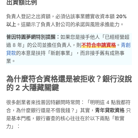
出資額比例
負責人登記之出資額，必須佔該事業體實收資本額
20%
以上
。這顯示了負責人對公司的承諾與風險承擔能力。
普因特圓夢網特別提醒：
如果您是接手他人「已經經營超
過 8 年」的公司並擔任負責人，則
不符合申請資格
。
青創
貸款
的本意是扶持「新創事業」，而非接手舊有成熟事
業。
為什麼符合資格還是被拒收？銀行沒說
的 2 大隱藏關鍵
很多創業者來找普因特顧問時常問：「明明這 4 點我都符
合，為什麼銀行還是不借我錢？」其實，
青年貸款資格
只
是基本門檻，銀行審查的核心往往在於以下兩點「軟實
力」：