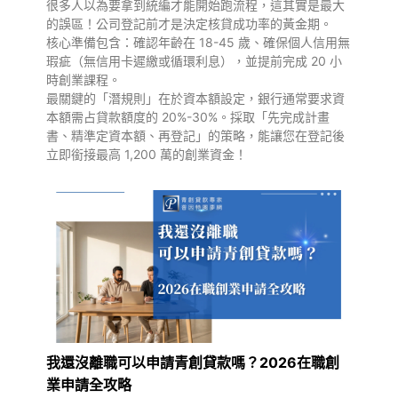
很多人以為要拿到統編才能開始跑流程，這其實是最大
的誤區！公司登記前才是決定核貸成功率的黃金期。
核心準備包含：確認年齡在 18-45 歲、確保個人信用無
瑕疵（無信用卡遲繳或循環利息），並提前完成 20 小
時創業課程。
最關鍵的「潛規則」在於資本額設定，銀行通常要求資
本額需占貸款額度的 20%-30%。採取「先完成計畫
書、精準定資本額、再登記」的策略，能讓您在登記後
立即銜接最高 1,200 萬的創業資金！
我還沒離職可以申請青創貸款嗎？2026在職創
業申請全攻略