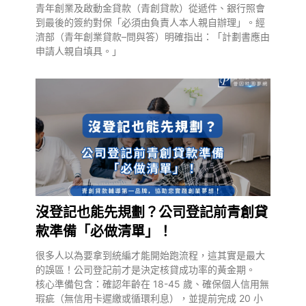
青年創業及啟動金貸款（青創貸款）從遞件、銀行照會
到最後的簽約對保「必須由負責人本人親自辦理」。經
濟部（青年創業貸款–問與答）明確指出：「計劃書應由
申請人親自填具。」
沒登記也能先規劃？公司登記前青創貸
款準備「必做清單」！
很多人以為要拿到統編才能開始跑流程，這其實是最大
的誤區！公司登記前才是決定核貸成功率的黃金期。
核心準備包含：確認年齡在 18-45 歲、確保個人信用無
瑕疵（無信用卡遲繳或循環利息），並提前完成 20 小