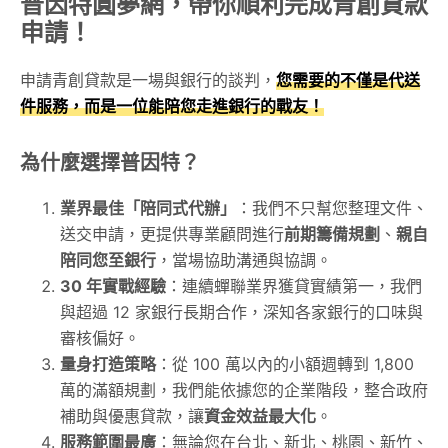
普因特圓夢網，帶你順利完成青創貸款
申請！
申請青創貸款是一場與銀行的談判，
您需要的不僅是代送
件服務，而是一位能陪您走進銀行的戰友！
為什麼選擇普因特？
業界最佳「陪同式代辦」
：我們不只幫您整理文件、
送交申請，更提供專業顧問進行
前期籌備規劃
、
親自
陪同您至銀行
，當場協助溝通與協調。
30 年實戰經驗
：連續蟬聯業界獲貸實績第一，我們
與超過 12 家銀行長期合作，深知各家銀行的口味與
審核偏好。
量身打造策略
：從 100 萬以內的小額週轉到 1,800
萬的滿額規劃，我們能依據您的企業階段，整合政府
補助與優惠貸款，讓
資金效益最大化
。
服務範圍最廣
：無論您在台北、新北、桃園、新竹、