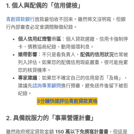
1. 個人與配偶的「信用健檢」
青創貸款銀行
放款最怕收不回來。雖然條文沒明寫，但銀
行內部審查必定會調閱聯徵紀錄。
個人信用紅燈警示區
：個人貸款遲繳、信用卡強制停
卡、債務協商紀錄、動用循環利息。
連帶影響
：不只是看負責人，
配偶的信用狀況
也常被
列入評估。如果您的配偶信用瑕疵嚴重，很可能拖累
您的核貸機率。
專家建議
：如果您不確定自己的信用是否「及格」，
建議先
諮詢專業顧問
進行預審，避免送件後留下被拒
紀錄。
3分鐘快速評估青創貸款資格
2. 具備說服力的「事業營運計畫」
雖然政府規定貸款金額
150 萬以下免撰寫計畫書
，但這是