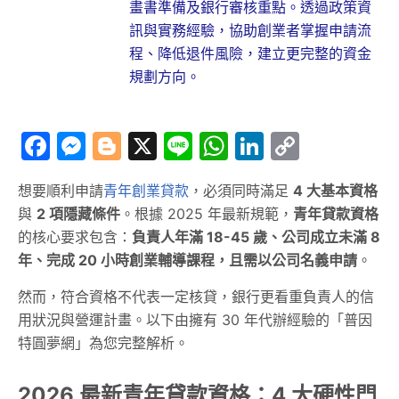
畫書準備及銀行審核重點。透過政策資
訊與實務經驗，協助創業者掌握申請流
程、降低退件風險，建立更完整的資金
規劃方向。
Facebook
Messenger
Blogger
X
Line
WhatsApp
LinkedIn
Copy
Link
想要順利申請
青年創業貸款
，必須同時滿足
4 大基本資格
與
2 項隱藏條件
。根據 2025 年最新規範，
青年貸款資格
的核心要求包含：
負責人年滿 18-45 歲、公司成立未滿 8
年、完成 20 小時創業輔導課程，且需以公司名義申請
。
然而，符合資格不代表一定核貸，銀行更看重負責人的信
用狀況與營運計畫。以下由擁有 30 年代辦經驗的「普因
特圓夢網」為您完整解析。
2026 最新青年貸款資格：4 大硬性門