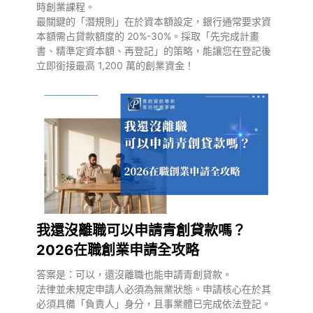
時創業課程。
最關鍵的「潛規則」在於資本額設定，銀行通常要求資
本額需占貸款額度的 20%-30%。採取「先完成計畫
書、精準定資本額、再登記」的策略，能讓您在登記後
立即銜接最高 1,200 萬的創業資金！
我還沒離職可以申請青創貸款嗎？
2026在職創業申請全攻略
答案是：可以，還沒離職也能申請青創貸款。
法律並未規定申請人必須為無業狀態。申請核心在於其
必須具備「負責人」身分，且事業體已完成依法登記。