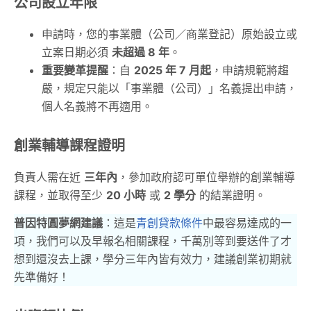
公司設立年限
申請時，您的事業體（公司／商業登記）原始設立或
立案日期必須
未超過 8 年
。
重要變革提醒
：自
2025 年 7 月起
，申請規範將趨
嚴，規定只能以「事業體（公司）」名義提出申請，
個人名義將不再適用。
創業輔導課程證明
負責人需在近
三年內
，參加政府認可單位舉辦的創業輔導
課程，並取得至少
20 小時
或
2 學分
的結業證明。
普因特圓夢網建議
：這是
青創貸款條件
中最容易達成的一
項，我們可以及早報名相關課程，千萬別等到要送件了才
想到還沒去上課，學分三年內皆有效力，建議創業初期就
先準備好！