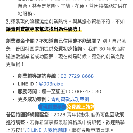
苗栗，甚至是基隆、宜蘭、花蓮，普因特都能提供在
地服務。
別讓繁瑣的流程澆熄創業熱情。與其擔心資格不符，不如
讓青創貸款專家幫您找出過件優勢！
創業資金卡關？不知道自己信用能不能過關？
別再自己著
急！普因特圓夢網提供
免費初步諮詢
。 我們 30 年來協助
過無數創業者成功圓夢，現在就是時候，讓您的創業之路
更順暢！
創業輔導諮詢專線
：
02-7729-8668
LINE ID
：
@003raixe
服務時間
：週一至週五10：00～17：30
更多成功案例
：
青創貸款成功案例
實現創業夢想
免費線上諮詢
普因特圓夢網提醒您
：2026 青年貸款制度仍
可能因政策
進行調整
，若你希望掌握最新資格與申請規範，歡迎點擊
上方按鈕
加 LINE 與我們聊聊
，取得最新申請資訊。