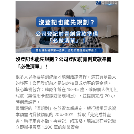
沒登記也能先規劃？公司登記前青創貸款準備
「必做清單」！
很多人以為要拿到統編才能開始跑流程，這其實是最大
的誤區！公司登記前才是決定核貸成功率的黃金期。
核心準備包含：確認年齡在 18-45 歲、確保個人信用無
瑕疵（無信用卡遲繳或循環利息），並提前完成 20 小
時創業課程。
最關鍵的「潛規則」在於資本額設定，銀行通常要求資
本額需占貸款額度的 20%-30%。採取「先完成計畫
書、精準定資本額、再登記」的策略，能讓您在登記後
立即銜接最高 1,200 萬的創業資金！