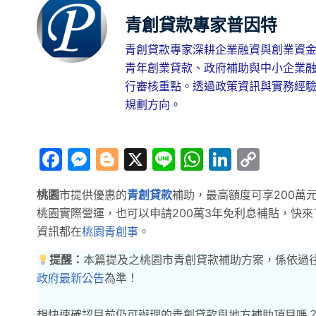
青創貸款專家普因特
青創貸款專家深耕企業融資與創業資金
青年創業貸款、政府補助與中小企業
行審核重點。透過政策資訊與實務經
規劃方向。
Facebook
Messenger
Blogger
X
Line
WhatsApp
LinkedI
Copy
Link
桃園
市提供優惠的
青創貸款
補助，最高額度可享200萬
桃園實際營運，也可以申請200萬3年免利息補貼，快
資訊都在
桃園青創事
。
提醒：
本篇提及之桃園市青創貸款補助方案，係依過
政府最新公告
為準！
想快速確認目前仍可辦理的青創貸款與地方補助項目嗎