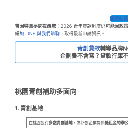
實現創業
普因特圓夢網提醒您
：2026 青年貸款制度仍
可能因政
鈕
加 LINE 與我們聊聊
，取得最新申請資訊。
青創貸款
輔導品牌NO
企劃書不會寫？貸款行庫
桃園青創補助多面向
1. 青創基地
在桃園設有
多處青創基地
，為新創企業提供
低租金的辦