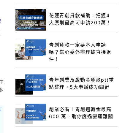
花蓮青創貸款補助：把握4
理
大原則最高可申請200萬！
銀
金
青創貸款一定要本人申請
嗎？當心委外辦理被直接退
件！
青年創業及啟動金貸款ptt重
在
點整理，5大申辦成功關鍵
多
創業必看！青創週轉金最高
市
600 萬，助你度過營運難關