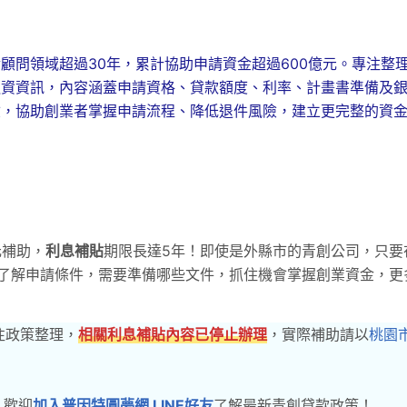
顧問領域超過30年，累計協助申請資金超過600億元。專注整
融資資訊，內容涵蓋申請資格、貸款額度、利率、計畫書準備及
驗，協助創業者掌握申請流程、降低退件風險，建立更完整的資
n
元補助，
利息補貼
期限長達5年！即使是外縣市的青創公司，只要
來了解申請條件，需要準備哪些文件，抓住機會掌握創業資金，更
往政策整理，
相關利息補貼內容已停止辦理
，實際補助請以
桃園
？歡迎
加入普因特圓夢網 LINE好友
了解最新青創貸款政策！