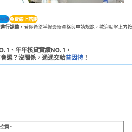
夢想
免費線上諮詢
策進行調整
，若你希望掌握最新資格與申請規範，歡迎點擊上方
. 1、年年核貸實績NO. 1，
不會選？沒關係，通通交給
普因特
！
公空間
。