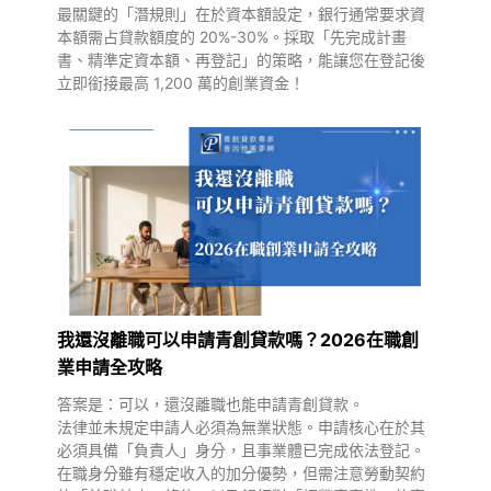
最關鍵的「潛規則」在於資本額設定，銀行通常要求資
本額需占貸款額度的 20%-30%。採取「先完成計畫
書、精準定資本額、再登記」的策略，能讓您在登記後
立即銜接最高 1,200 萬的創業資金！
我還沒離職可以申請青創貸款嗎？2026在職創
業申請全攻略
答案是：可以，還沒離職也能申請青創貸款。
法律並未規定申請人必須為無業狀態。申請核心在於其
必須具備「負責人」身分，且事業體已完成依法登記。
在職身分雖有穩定收入的加分優勢，但需注意勞動契約