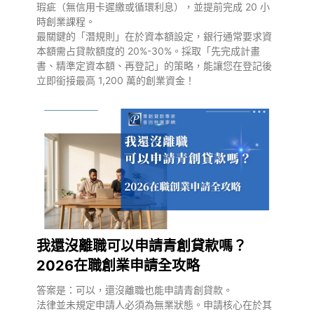
瑕疵（無信用卡遲繳或循環利息），並提前完成 20 小
時創業課程。
最關鍵的「潛規則」在於資本額設定，銀行通常要求資
本額需占貸款額度的 20%-30%。採取「先完成計畫
書、精準定資本額、再登記」的策略，能讓您在登記後
立即銜接最高 1,200 萬的創業資金！
我還沒離職可以申請青創貸款嗎？
2026在職創業申請全攻略
答案是：可以，還沒離職也能申請青創貸款。
法律並未規定申請人必須為無業狀態。申請核心在於其