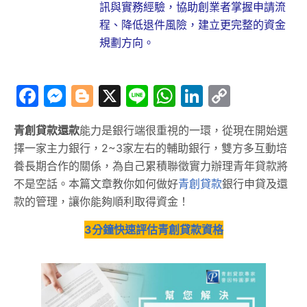
訊與實務經驗，協助創業者掌握申請流
程、降低退件風險，建立更完整的資金
規劃方向。
Facebook
Messenger
Blogger
X
Line
WhatsApp
LinkedIn
Copy
Link
青創貸款還款
能力是銀行端很重視的一環，從現在開始選
擇一家主力銀行，2~3家左右的輔助銀行，雙方多互動培
養長期合作的關係，為自己累積聯徵實力辦理青年貸款將
不是空話。本篇文章教你如何做好
青創貸款
銀行申貸及還
款的管理，讓你能夠順利取得資金！
3分鐘快速評估青創貸款資格