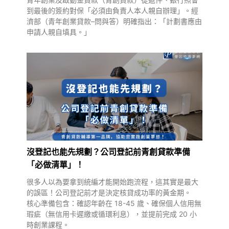
到最後的簽約對保「必須由負責人本人親自辦理」。經
濟部（青年創業貸款–問與答）明確指出：「計劃書應由
申請人親自填具。」
沒登記也能先規劃？公司登記前青創貸款準備
「必做清單」！
很多人以為要拿到統編才能開始跑流程，這其實是最大
的誤區！公司登記前才是決定核貸成功率的黃金期。
核心準備包含：確認年齡在 18-45 歲、確保個人信用無
瑕疵（無信用卡遲繳或循環利息），並提前完成 20 小
時創業課程。