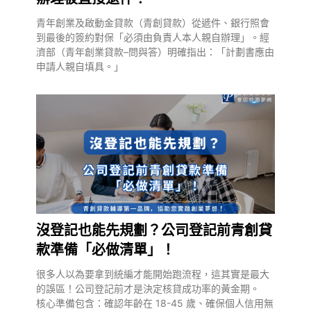
青年創業及啟動金貸款（青創貸款）從遞件、銀行照會
到最後的簽約對保「必須由負責人本人親自辦理」。經
濟部（青年創業貸款–問與答）明確指出：「計劃書應由
申請人親自填具。」
沒登記也能先規劃？公司登記前青創貸
款準備「必做清單」！
很多人以為要拿到統編才能開始跑流程，這其實是最大
的誤區！公司登記前才是決定核貸成功率的黃金期。
核心準備包含：確認年齡在 18-45 歲、確保個人信用無