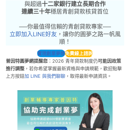
與超過
十二家銀行建立長期合作
連續三十年
穩居青創貸款核貸首位
──你最值得信賴的青創貸款專家──
立即加入LINE好友
，讓你的圓夢之路一帆風
順！
實現創業夢想
免費線上諮詢
普因特圓夢網提醒您
：2026 青年貸款制度仍
可能因政策
進行調整
，若你希望掌握最新資格與申請規範，歡迎點擊
上方按鈕
加 LINE 與我們聊聊
，取得最新申請資訊。