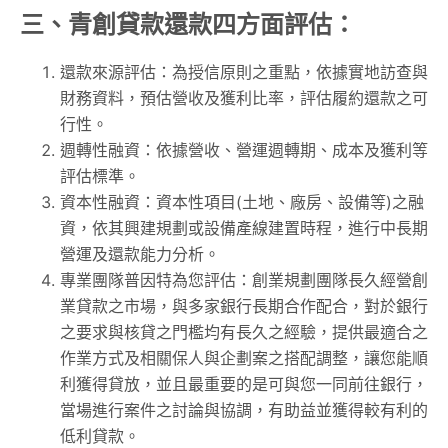
三、青創貸款還款四方面評估：
還款來源評估：為授信原則之重點，依據實地訪查與
財務資料，預估營收及獲利比率，評估履約還款之可
行性。
週轉性融資：依據營收、營運週轉期、成本及獲利等
評估標準。
資本性融資：資本性項目(土地、廠房、設備等)之融
資，依其興建規劃或設備產線建置時程，進行中長期
營運及還款能力分析。
專業團隊普因特為您評估：創業規劃團隊長久經營創
業貸款之市場，與多家銀行長期合作配合，對於銀行
之要求與核貸之門檻均有長久之經驗，提供最適合之
作業方式及相關保人與企劃案之搭配調整，讓您能順
利獲得貸放，並且最重要的是可與您一同前往銀行，
當場進行案件之討論與協調，有助益並獲得較有利的
低利貸款。