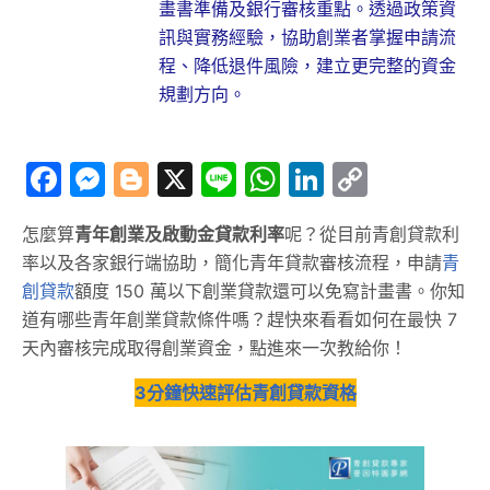
畫書準備及銀行審核重點。透過政策資
訊與實務經驗，協助創業者掌握申請流
程、降低退件風險，建立更完整的資金
規劃方向。
Facebook
Messenger
Blogger
X
Line
WhatsApp
LinkedIn
Copy
Link
怎麼算
青年創業及啟動金貸款利率
呢？從目前青創貸款利
率以及各家銀行端協助，簡化青年貸款審核流程，申請
青
創貸款
額度 150 萬以下創業貸款還可以免寫計畫書。你知
道有哪些青年創業貸款條件嗎？趕快來看看如何在最快 7
天內審核完成取得創業資金，點進來一次教給你！
3分鐘快速評估青創貸款資格