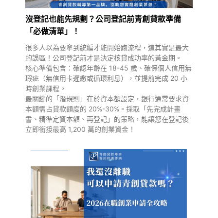
沒登記也能先規劃？公司登記前青創貸款準備
「必做清單」！
很多人以為要拿到統編才能開始跑流程，這其實是最大
的誤區！公司登記前才是決定核貸成功率的黃金期。
核心準備包含：確認年齡在 18-45 歲、確保個人信用無
瑕疵（無信用卡遲繳或循環利息），並提前完成 20 小
時創業課程。
最關鍵的「潛規則」在於資本額設定，銀行通常要求資
本額需占貸款額度的 20%-30%。採取「先完成計畫
書、精準定資本額、再登記」的策略，能讓您在登記後
立即銜接最高 1,200 萬的創業資金！