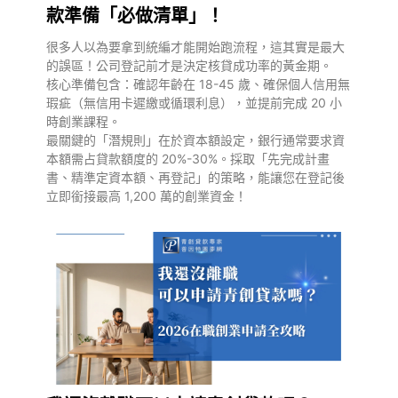
款準備「必做清單」！
很多人以為要拿到統編才能開始跑流程，這其實是最大
的誤區！公司登記前才是決定核貸成功率的黃金期。
核心準備包含：確認年齡在 18-45 歲、確保個人信用無
瑕疵（無信用卡遲繳或循環利息），並提前完成 20 小
時創業課程。
最關鍵的「潛規則」在於資本額設定，銀行通常要求資
本額需占貸款額度的 20%-30%。採取「先完成計畫
書、精準定資本額、再登記」的策略，能讓您在登記後
立即銜接最高 1,200 萬的創業資金！