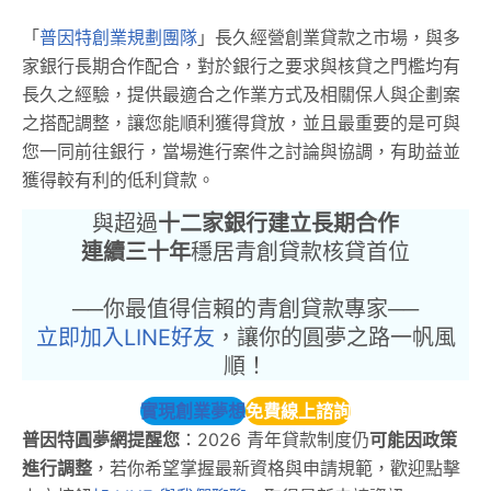
「
普因特創業規劃團隊
」長久經營創業貸款之市場，與多
家銀行長期合作配合，對於銀行之要求與核貸之門檻均有
長久之經驗，提供最適合之作業方式及相關保人與企劃案
之搭配調整，讓您能順利獲得貸放，並且最重要的是可與
您一同前往銀行，當場進行案件之討論與協調，有助益並
獲得較有利的低利貸款。
與超過
十二家銀行建立長期合作
連續三十年
穩居青創貸款核貸首位
──你最值得信賴的青創貸款專家──
立即加入LINE好友
，讓你的圓夢之路一帆風
順！
實現創業夢想
免費線上諮詢
普因特圓夢網提醒您
：2026 青年貸款制度仍
可能因政策
進行調整
，若你希望掌握最新資格與申請規範，歡迎點擊