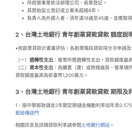
所經營事業依法辦理公司、商業登記。
其原始設立登記或立案未超過8年。
負責人為外國人者，須年滿18歲至45歲，並應取
2、台灣土地銀行 青年創業貸款貸款 額度說
•依創業貸款計畫書評估，各創業階段貸款得分次申請
（一）
週轉性支出
：營業所需週轉性支出，貸款額度最高
（二）
資本性支出
：為購置（建）或修繕廠房、營業場
貸款額度最高為新臺幣1,200萬元。
3、台灣土地銀行 青年創業貸款貸款 期限及
1、按中華郵政儲金2年期定期儲金機動利率加年息0.57
郵局傳送門
相關訊息及詳細貸款利率請參閱
土地銀行網站
。