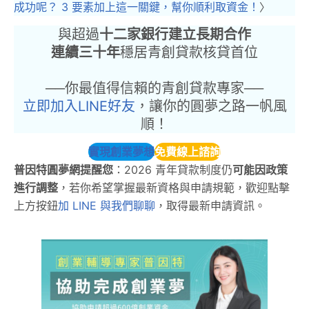
成功呢？ 3 要素加上這一關鍵，幫你順利取資金！
〉
與超過
十二家銀行建立長期合作
連續三十年
穩居青創貸款核貸首位
──你最值得信賴的青創貸款專家──
立即加入LINE好友
，讓你的圓夢之路一帆風
順！
實現創業夢想
免費線上諮詢
普因特圓夢網提醒您
：2026 青年貸款制度仍
可能因政策
進行調整
，若你希望掌握最新資格與申請規範，歡迎點擊
上方按鈕
加 LINE 與我們聊聊
，取得最新申請資訊。