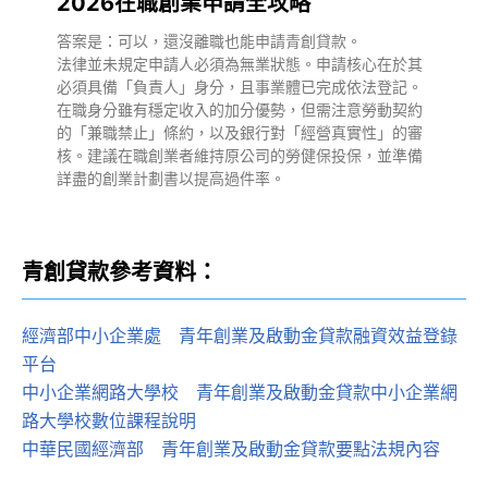
2026在職創業申請全攻略
答案是：可以，還沒離職也能申請青創貸款。
法律並未規定申請人必須為無業狀態。申請核心在於其
必須具備「負責人」身分，且事業體已完成依法登記。
在職身分雖有穩定收入的加分優勢，但需注意勞動契約
的「兼職禁止」條約，以及銀行對「經營真實性」的審
核。建議在職創業者維持原公司的勞健保投保，並準備
詳盡的創業計劃書以提高過件率。
青創貸款參考資料：
經濟部中小企業處
：
青年創業及啟動金貸款融資效益登錄
平台
中小企業網路大學校
：
青年創業及啟動金貸款中小企業網
路大學校數位課程說明
中華民國經濟部
：
青年創業及啟動金貸款要點法規內容