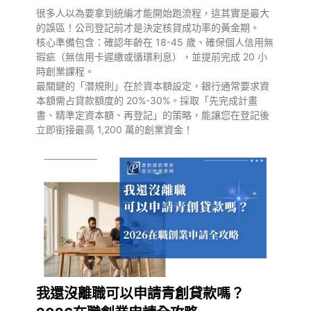
很多人以為要拿到統編才能開始跑流程，這其實是最大
的誤區！公司登記前才是決定核貸成功率的黃金期。
核心準備包含：確認年齡在 18-45 歲、確保個人信用無
瑕疵（無信用卡遲繳或循環利息），並提前完成 20 小
時創業課程。
最關鍵的「潛規則」在於資本額設定，銀行通常要求資
本額需占貸款額度的 20%-30%。採取「先完成計畫
書、精準定資本額、再登記」的策略，能讓您在登記後
立即銜接最高 1,200 萬的創業資金！
我還沒離職可以申請青創貸款嗎？