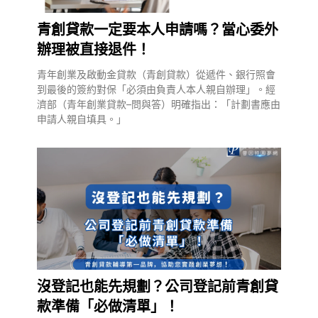
青創貸款一定要本人申請嗎？當心委外
辦理被直接退件！
青年創業及啟動金貸款（青創貸款）從遞件、銀行照會
到最後的簽約對保「必須由負責人本人親自辦理」。經
濟部（青年創業貸款–問與答）明確指出：「計劃書應由
申請人親自填具。」
沒登記也能先規劃？公司登記前青創貸
款準備「必做清單」！