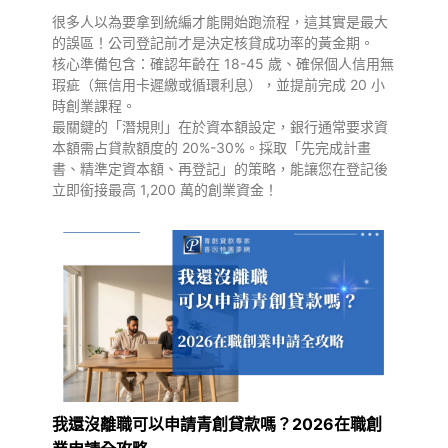
很多人以為要拿到統編才能開始跑流程，這其實是最大
的誤區！公司登記前才是決定核貸成功率的黃金期。
核心準備包含：確認年齡在 18-45 歲、確保個人信用無
瑕疵（無信用卡遲繳或循環利息），並提前完成 20 小
時創業課程。
最關鍵的「潛規則」在於資本額設定，銀行通常要求資
本額需占貸款額度的 20%-30%。採取「先完成計畫
書、精準定資本額、再登記」的策略，能讓您在登記後
立即銜接最高 1,200 萬的創業資金！
我還沒離職可以申請青創貸款嗎？2026在職創