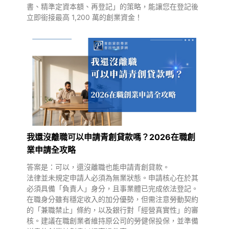
書、精準定資本額、再登記」的策略，能讓您在登記後
立即銜接最高 1,200 萬的創業資金！
我還沒離職可以申請青創貸款嗎？2026在職創
業申請全攻略
答案是：可以，還沒離職也能申請青創貸款。
法律並未規定申請人必須為無業狀態。申請核心在於其
必須具備「負責人」身分，且事業體已完成依法登記。
在職身分雖有穩定收入的加分優勢，但需注意勞動契約
的「兼職禁止」條約，以及銀行對「經營真實性」的審
核。建議在職創業者維持原公司的勞健保投保，並準備