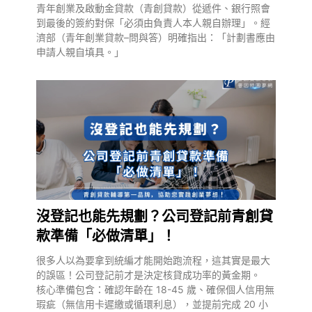
青年創業及啟動金貸款（青創貸款）從遞件、銀行照會
到最後的簽約對保「必須由負責人本人親自辦理」。經
濟部（青年創業貸款–問與答）明確指出：「計劃書應由
申請人親自填具。」
沒登記也能先規劃？公司登記前青創貸
款準備「必做清單」！
很多人以為要拿到統編才能開始跑流程，這其實是最大
的誤區！公司登記前才是決定核貸成功率的黃金期。
核心準備包含：確認年齡在 18-45 歲、確保個人信用無
瑕疵（無信用卡遲繳或循環利息），並提前完成 20 小