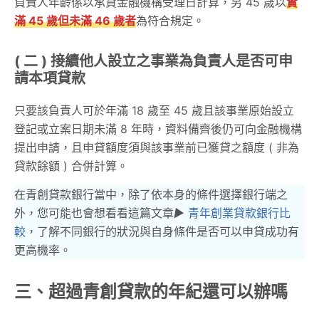
負責人年齡係以承貸金融機構受理日計算，另 45 歲以
實
滿 45 歲但未滿 46 歲者
為符合規定。
( 二 ) 接續他人設立之事業為負責人是否可申
請本項貸款
只要該負責人可於年滿 18 歲至 45 歲且該事業原始設立
登記或立案日期未滿 8 年時，資料備齊後仍可向金融機構
提出申請，且申貸額度須與該事業前已獲貸之額度 ( 非為
貸款餘額 ) 合併計算。
在青創貸款銀行當中，除了依本身的條件選擇銀行端之
外，您可能也會想看看這篇文章
▶︎
青年創業貸款銀行比
較
，了解不同銀行的狀況與自身條件是否可以申貸成功有
更高機率。
三、超過青創貸款的年紀還可以辦嗎