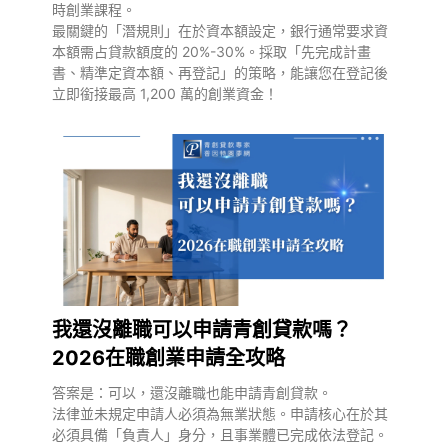
時創業課程。
最關鍵的「潛規則」在於資本額設定，銀行通常要求資
本額需占貸款額度的 20%-30%。採取「先完成計畫
書、精準定資本額、再登記」的策略，能讓您在登記後
立即銜接最高 1,200 萬的創業資金！
我還沒離職可以申請青創貸款嗎？
2026在職創業申請全攻略
答案是：可以，還沒離職也能申請青創貸款。
法律並未規定申請人必須為無業狀態。申請核心在於其
必須具備「負責人」身分，且事業體已完成依法登記。