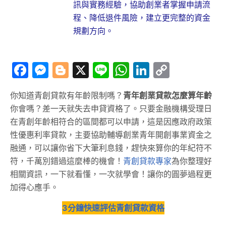
訊與實務經驗，協助創業者掌握申請流
程、降低退件風險，建立更完整的資金
規劃方向。
Facebook
Messenger
Blogger
X
Line
WhatsApp
LinkedIn
Copy
Link
你知道青創貸款有年齡限制嗎？
青年創業貸款怎麼算年齡
你會嗎？差一天就失去申貸資格了。只要金融機構受理日
在青創年齡相符合的區間都可以申請，這是因應政府政策
性優惠利率貸款，主要協助輔導創業青年開創事業資金之
融通，可以讓你省下大筆利息錢，趕快來算你的年紀符不
符，千萬別錯過這麼棒的機會！
青創貸款專家
為你整理好
相關資訊，一下就看懂，一次就學會！讓你的圓夢過程更
加得心應手。
3分鐘快速評估青創貸款資格